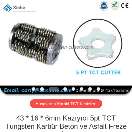
Xinhe
Industry
Co.,
Ltd..
All
Rights
Reserved.
EVDE
ÜRÜN
VIDEOLAR
BIZIM
HAKKIMIZDA
Husqvarna Karbid TCT Kesicileri
FABRIKA
43 * 16 * 6mm Kazıyıcı 5pt TCT
TURU
Tungsten Karbür Beton ve Asfalt Freze