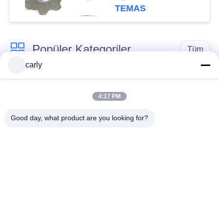
Hazırlığı
TEMAS
Popüler Kategoriler
Tüm
carly
Kazıyıcı Kesiciler
Çakmak Çubuk
4:17 PM
Sakariler Çubuklar &
Sikatör PCD kesiciler
Good day, what product are you looking for?
Aralıklayıcılar
Airtec Beton
Von Arx Karbid Topu
Çöpçatanlar
Fırlatma Makineleri
Aksesuarları
Schwamborn
Husqvarna Karbid
Sakaryacı Parçaları