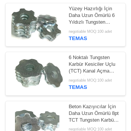
SITE
Yüzey Hazırlığı İçin
Daha Uzun Ömürlü 6
HARITASI
Yıldızlı Tungsten
Karbür Kesiciler Uçlu
negotiable MOQ:100 adet
(TCT) Kazıyıcı
GIZLILIK
TEMAS
Kesiciler
POLITIKASI
6 Noktalı Tungsten
Karbür Kesiciler Uçlu
(TCT) Kanal Açma
Yolları İçin Kazıyıcı
negotiable MOQ:100 adet
Kesiciler
TEMAS
Beton Kazıyıcılar İçin
Daha Uzun Ömürlü 8pt
TCT Tungsten Karbür
Kesiciler Yüzey
negotiable MOQ:100 adet