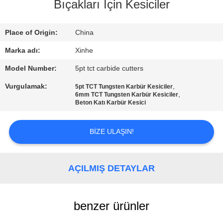
Bıçakları İçin Kesiciler
KALITE
KONTROLÜ
Place of Origin:
China
Marka adı:
Xinhe
BIZIMLE
Model Number:
5pt tct carbide cutters
İLETIŞIM
Vurgulamak:
,
5pt TCT Tungsten Karbür Kesiciler
,
6mm TCT Tungsten Karbür Kesiciler
Beton Katı Karbür Kesici
HABERLER
BIZE ULAŞIN!
DAVALAR
AÇILMIŞ DETAYLAR
BIR
İNDIRIM
benzer ürünler
İSTE