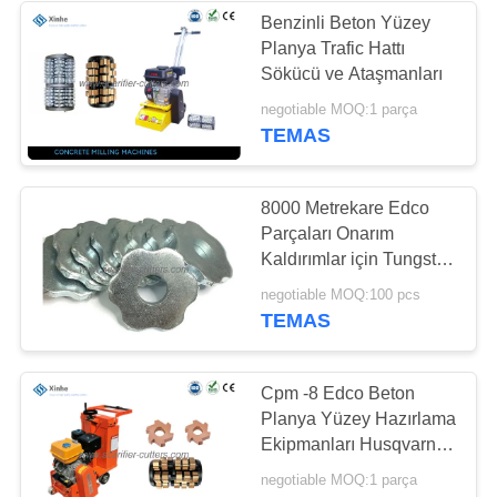
Benzinli Beton Yüzey
Planya Trafic Hattı
57
Sökücü ve Ataşmanları
Husqvarna Karbid
negotiable MOQ:1 parça
TEMAS
TCT Kesicileri
8000 Metrekare Edco
Parçaları Onarım
Kaldırımlar için Tungsten
TCT Karbür Döven
42
negotiable MOQ:100 pcs
Döşenmeleri Boya
TEMAS
Schwamborn
Sökme
Sakaryacı Parçaları
Cpm -8 Edco Beton
Planya Yüzey Hazırlama
ve Aksesuarları
Ekipmanları Husqvarna
CG 200
negotiable MOQ:1 parça