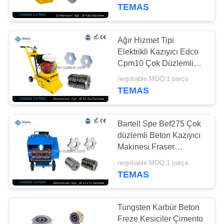
TEMAS
KALITE
KONTROLÜ
Ağır Hizmet Tipi
8
Elektrikli Kazıyıcı Edco
Sakariler Çubuklar
BIZIMLE
Cpm10 Çok Düzlemli
Zemin Freze Makineleri
İLETIŞIM
& Aralıklayıcılar
negotiable MOQ:1 parça
TEMAS
HABERLER
Bartell Spe Bef275 Çok
düzlemli Beton Kazıyıcı
DAVALAR
Makinesi Fraser
8
Makinesi Latokho Rm
negotiable MOQ:1 parça
Sikatör PCD
250
TEMAS
BIR
kesiciler
İNDIRIM
İSTE
Tungsten Karbür Beton
Freze Kesiciler Çimento