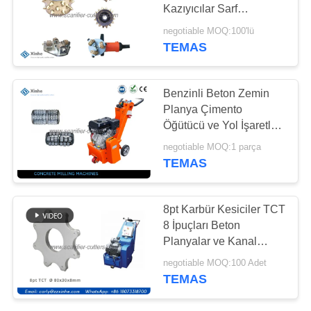
Kazıyıcılar Sarf
SITE
Malzemeleri
negotiable MOQ:100'lü
HARITASI
TEMAS
29
Von Arx Karbid Topu
GIZLILIK
Benzinli Beton Zemin
Fırlatma Makineleri
Planya Çimento
POLITIKASI
Öğütücü ve Yol İşaretleri
İçin Yedek Flails
negotiable MOQ:1 parça
TEMAS
41
8pt Karbür Kesiciler TCT
Airtec Beton
8 İpuçları Beton
Planyalar ve Kanal
Çöpçatanlar
Açma Makineleri İçin
negotiable MOQ:100 Adet
Kazıyıcı Flail
Aksesuarları
TEMAS