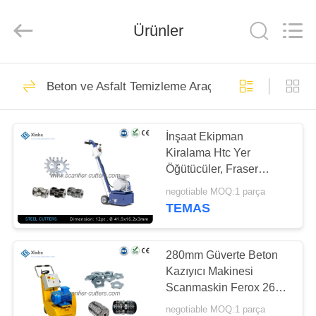
Xinhe
Industry
Co.,
Ürünler
Ltd..
All
Rights
Reserved.
EVDE
151
Beton ve Asfalt Temizleme Araçları
Kazıyıcı Kesiciler
ÜRÜN
İnşaat Ekipman
Kiralama Htc Yer
VIDEOLAR
Öğütücüler, Fraser
Machine Tss - Ms8
negotiable MOQ:1 parça
BIZIM
TEMAS
27
HAKKIMIZDA
280mm Güverte Beton
Çakmak Çubuk
FABRIKA
Kazıyıcı Makinesi
Scanmaskin Ferox 260
TURU
Frezerovalnye Mashi
negotiable MOQ:1 parça