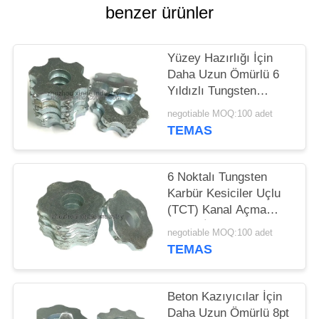
benzer ürünler
SITE
HARITASI
Yüzey Hazırlığı İçin
Daha Uzun Ömürlü 6
GIZLILIK
Yıldızlı Tungsten
Karbür Kesiciler Uçlu
POLITIKASI
negotiable MOQ:100 adet
(TCT) Kazıyıcı
TEMAS
Kesiciler
6 Noktalı Tungsten
Karbür Kesiciler Uçlu
(TCT) Kanal Açma
Yolları İçin Kazıyıcı
negotiable MOQ:100 adet
Kesiciler
TEMAS
Beton Kazıyıcılar İçin
Daha Uzun Ömürlü 8pt