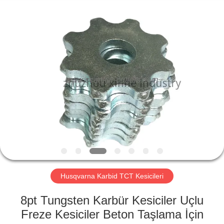
Xinhe
Industry
Co.,
Ltd..
All
Rights
Reserved.
EVDE
ÜRÜN
VIDEOLAR
BIZIM
HAKKIMIZDA
Husqvarna Karbid TCT Kesicileri
FABRIKA
8pt Tungsten Karbür Kesiciler Uçlu
TURU
Freze Kesiciler Beton Taşlama İçin