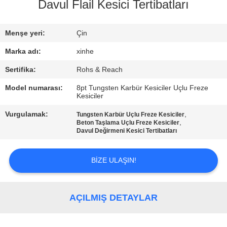
Davul Flail Kesici Tertibatları
KALITE
KONTROLÜ
Menşe yeri:
Çin
Marka adı:
xinhe
BIZIMLE
Sertifika:
Rohs & Reach
İLETIŞIM
Model numarası:
8pt Tungsten Karbür Kesiciler Uçlu Freze
Kesiciler
HABERLER
Vurgulamak:
,
Tungsten Karbür Uçlu Freze Kesiciler
,
Beton Taşlama Uçlu Freze Kesiciler
Davul Değirmeni Kesici Tertibatları
DAVALAR
BIZE ULAŞIN!
BIR
İNDIRIM
AÇILMIŞ DETAYLAR
İSTE