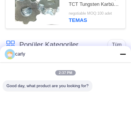
TCT Tungsten Karbür
Kesiciler Yüzey
negotiable MOQ:100 adet
Hazırlığı
TEMAS
Popüler Kategoriler
Tüm
carly
Kazıyıcı Kesiciler
Çakmak Çubuk
2:37 PM
Sakariler Çubuklar &
Sikatör PCD kesiciler
Good day, what product are you looking for?
Aralıklayıcılar
Airtec Beton
Von Arx Karbid Topu
Çöpçatanlar
Fırlatma Makineleri
Aksesuarları