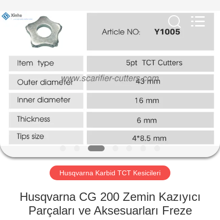
Xinhe
Industry
Co.,
Ltd..
All
Rights
Reserved.
EVDE
ÜRÜN
VIDEOLAR
BIZIM
HAKKIMIZDA
Husqvarna Karbid TCT Kesicileri
FABRIKA
Husqvarna CG 200 Zemin Kazıyıcı
TURU
Parçaları ve Aksesuarları Freze