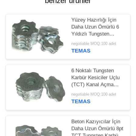
benzer ürünler
SITE
HARITASI
Yüzey Hazırlığı İçin
Daha Uzun Ömürlü 6
Yıldızlı Tungsten
GIZLILIK
Karbür Kesiciler Uçlu
negotiable MOQ:100 adet
(TCT) Kazıyıcı
POLITIKASI
TEMAS
Kesiciler
6 Noktalı Tungsten
Karbür Kesiciler Uçlu
(TCT) Kanal Açma
Yolları İçin Kazıyıcı
negotiable MOQ:100 adet
Kesiciler
TEMAS
Beton Kazıyıcılar İçin
Daha Uzun Ömürlü 8pt
TCT Tungsten Karbür