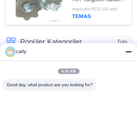
Kesiciler Yüzey
negotiable MOQ:100 adet
Hazırlığı
TEMAS
Popüler Kategoriler
Tüm
carly
Kazıyıcı Kesiciler
Çakmak Çubuk
6:35 AM
Sakariler Çubuklar &
Sikatör PCD kesiciler
Good day, what product are you looking for?
Aralıklayıcılar
Airtec Beton
Von Arx Karbid Topu
Çöpçatanlar
Fırlatma Makineleri
Aksesuarları