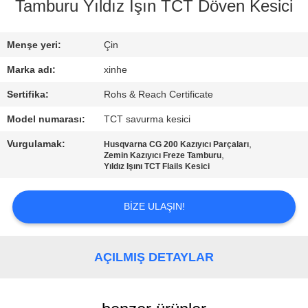
Tamburu Yıldız Işın TCT Döven Kesici
KALITE
KONTROLÜ
Menşe yeri:
Çin
Marka adı:
xinhe
BIZIMLE
Sertifika:
Rohs & Reach Certificate
İLETIŞIM
Model numarası:
TCT savurma kesici
Vurgulamak:
,
Husqvarna CG 200 Kazıyıcı Parçaları
HABERLER
,
Zemin Kazıyıcı Freze Tamburu
Yıldız Işını TCT Flails Kesici
DAVALAR
BIZE ULAŞIN!
BIR
AÇILMIŞ DETAYLAR
İNDIRIM
İSTE