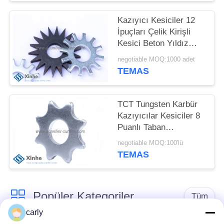
Aşınma Parçaları
SITE
Kazıyıcı Kesiciler 12
HARITASI
İpuçları Çelik Kirişli
Kesici Beton Yıldız
Kesiciler Freze Kazıma
negotiable MOQ:1000 adet
GIZLILIK
Makineleri
TEMAS
POLITIKASI
TCT Tungsten Karbür
Kazıyıcılar Kesiciler 8
Puanlı Taban
Kazıyıcılar Tekerlekler
negotiable MOQ:100'lü
Dişler
TEMAS
Popüler Kategoriler
Tüm
carly