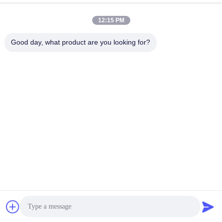
Kazıyıcı Kesiciler
Çakmak Çubuk
12:15 PM
Sakariler Çubuklar &
Sikatör PCD kesiciler
Good day, what product are you looking for?
Aralıklayıcılar
Airtec Beton
Von Arx Karbid Topu
Çöpçatanlar
Fırlatma Makineleri
Aksesuarları
Schwamborn
Husqvarna Karbid
Sakaryacı Parçaları
TCT Kesicileri
ve Aksesuarları
Abone