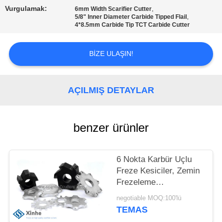
Vurgulamak:
,
6mm Width Scarifier Cutter
KALITE
,
5/8" Inner Diameter Carbide Tipped Flail
4*8.5mm Carbide Tip TCT Carbide Cutter
KONTROLÜ
BIZE ULAŞIN!
BIZIMLE
İLETIŞIM
AÇILMIŞ DETAYLAR
HABERLER
benzer ürünler
DAVALAR
6 Nokta Karbür Uçlu
Freze Kesiciler, Zemin
BIR
Frezeleme
İNDIRIM
Kazıyıcılarının
negotiable MOQ:100'lü
Değiştirilmesi, Freze
İSTE
TEMAS
Kazıyıcı Ekipmanları